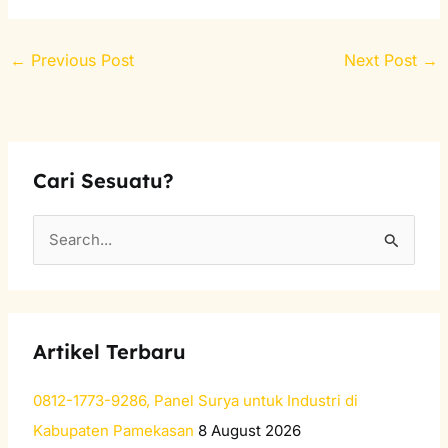
←
Previous Post
Next Post
→
Cari Sesuatu?
S
e
a
r
Artikel Terbaru
c
h
0812-1773-9286, Panel Surya untuk Industri di
f
Kabupaten Pamekasan
8 August 2026