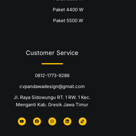
Paket 4400 W
Paket 5500 W
Customer Service
0812-1773-9286
cvpandawadesign@gmail.com
Jl. Raya Sidowungu RT. 1 RW. 1 Kec.
Menganti Kab. Gresik Jawa Timur
Y
F
I
L
T
o
a
n
i
i
u
c
s
n
k
t
e
t
k
t
u
b
a
e
o
b
o
g
d
k
e
o
r
i