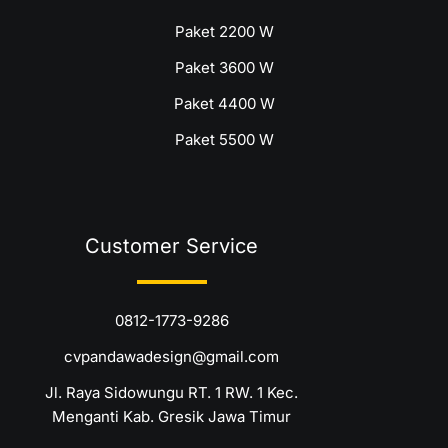
Paket 2200 W
Paket 3600 W
Paket 4400 W
Paket 5500 W
Customer Service
0812-1773-9286
cvpandawadesign@gmail.com
Jl. Raya Sidowungu RT. 1 RW. 1 Kec.
Menganti Kab. Gresik Jawa Timur
Y
F
I
L
T
o
a
n
i
i