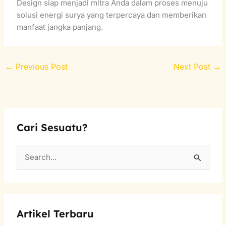
Design siap menjadi mitra Anda dalam proses menuju
solusi energi surya yang terpercaya dan memberikan
manfaat jangka panjang.
←
Previous Post
Next Post
→
Cari Sesuatu?
S
e
a
r
Artikel Terbaru
c