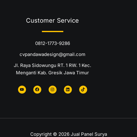
Customer Service
0812-1773-9286
cvpandawadesign@gmail.com
Jl. Raya Sidowungu RT. 1 RW. 1 Kec.
Menganti Kab. Gresik Jawa Timur
Y
F
I
L
T
o
a
n
i
i
u
c
s
n
k
t
e
t
k
t
u
b
a
e
o
b
o
g
d
k
e
o
r
i
k
a
n
m
Copyright © 2026 Jual Panel Surya