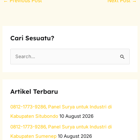
←
Previous Post
Next Post
→
Cari Sesuatu?
S
e
a
r
Artikel Terbaru
c
h
0812-1773-9286, Panel Surya untuk Industri di
f
Kabupaten Situbondo
10 August 2026
o
0812-1773-9286, Panel Surya untuk Industri di
r
Kabupaten Sumenep
10 August 2026