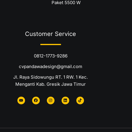
Paket 5500 W
Customer Service
0812-1773-9286
cvpandawadesign@gmail.com
Jl. Raya Sidowungu RT. 1 RW. 1 Kec.
Menganti Kab. Gresik Jawa Timur
Y
F
I
L
T
o
a
n
i
i
u
c
s
n
k
t
e
t
k
t
u
b
a
e
o
b
o
g
d
k
e
o
r
i
k
a
n
m