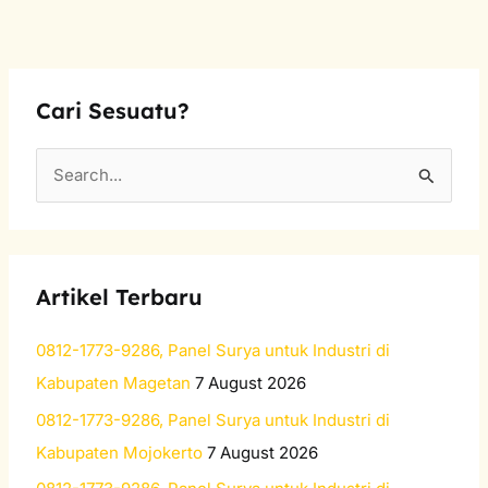
Cari Sesuatu?
S
e
a
r
Artikel Terbaru
c
h
0812-1773-9286, Panel Surya untuk Industri di
f
Kabupaten Magetan
7 August 2026
o
0812-1773-9286, Panel Surya untuk Industri di
r
Kabupaten Mojokerto
7 August 2026
: