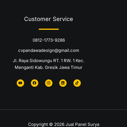
Customer Service
0812-1773-9286
cvpandawadesign@gmail.com
Jl. Raya Sidowungu RT. 1 RW. 1 Kec.
Menganti Kab. Gresik Jawa Timur
Y
F
I
L
T
o
a
n
i
i
u
c
s
n
k
t
e
t
k
t
u
b
a
e
o
b
o
g
d
k
e
o
r
i
k
a
n
m
Copyright © 2026 Jual Panel Surya