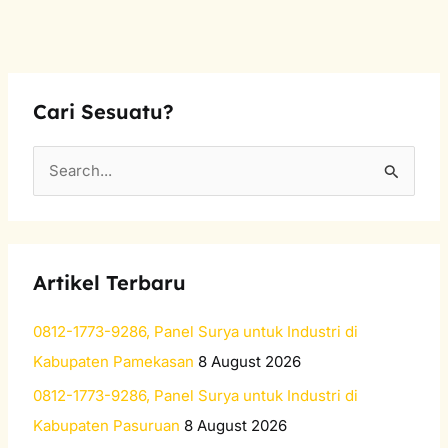
Cari Sesuatu?
S
e
a
r
Artikel Terbaru
c
h
0812-1773-9286, Panel Surya untuk Industri di
f
Kabupaten Pamekasan
8 August 2026
o
0812-1773-9286, Panel Surya untuk Industri di
r
Kabupaten Pasuruan
8 August 2026
: