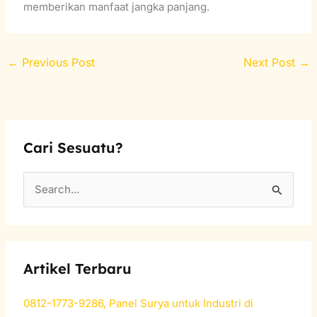
memberikan manfaat jangka panjang.
←
Previous Post
Next Post
→
Cari Sesuatu?
S
e
a
r
Artikel Terbaru
c
h
0812-1773-9286, Panel Surya untuk Industri di