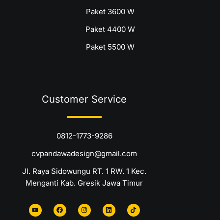
Paket 3600 W
Paket 4400 W
Paket 5500 W
Customer Service
0812-1773-9286
cvpandawadesign@gmail.com
Jl. Raya Sidowungu RT. 1 RW. 1 Kec.
Menganti Kab. Gresik Jawa Timur
Y
F
I
L
T
o
a
n
i
i
u
c
s
n
k
t
e
t
k
t
u
b
a
e
o