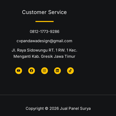
Customer Service
0812-1773-9286
cvpandawadesign@gmail.com
Jl. Raya Sidowungu RT. 1 RW. 1 Kec.
Menganti Kab. Gresik Jawa Timur
Y
F
I
L
T
o
a
n
i
i
u
c
s
n
k
t
e
t
k
t
u
b
a
e
o
b
o
g
d
k
e
o
r
i
k
a
n
m
Copyright © 2026 Jual Panel Surya