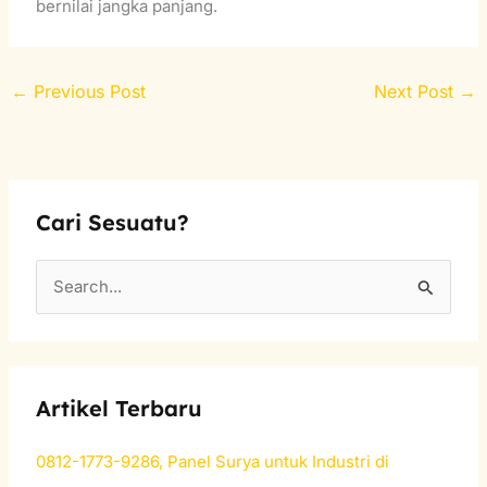
bernilai jangka panjang.
←
Previous Post
Next Post
→
Cari Sesuatu?
S
e
a
r
Artikel Terbaru
c
h
0812-1773-9286, Panel Surya untuk Industri di
f