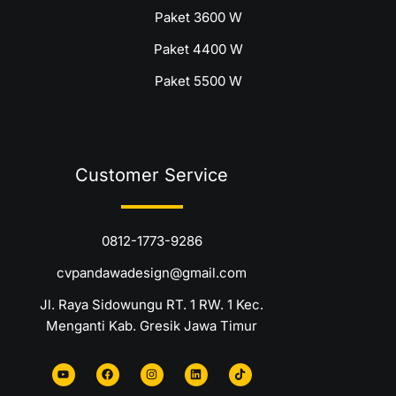
Paket 3600 W
Paket 4400 W
Paket 5500 W
Customer Service
0812-1773-9286
cvpandawadesign@gmail.com
Jl. Raya Sidowungu RT. 1 RW. 1 Kec.
Menganti Kab. Gresik Jawa Timur
Y
F
I
L
T
o
a
n
i
i
u
c
s
n
k
t
e
t
k
t
u
b
a
e
o