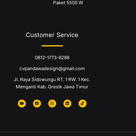
Paket 5500 W
Customer Service
0812-1773-9286
cvpandawadesign@gmail.com
Jl. Raya Sidowungu RT. 1 RW. 1 Kec.
Menganti Kab. Gresik Jawa Timur
Y
F
I
L
T
o
a
n
i
i
u
c
s
n
k
t
e
t
k
t
u
b
a
e
o
b
o
g
d
k
e
o
r
i
k
a
n
m