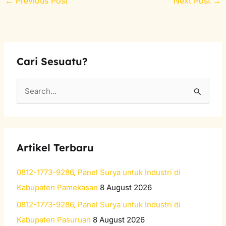
←
Previous Post
Next Post
→
Cari Sesuatu?
S
e
a
r
Artikel Terbaru
c
h
0812-1773-9286, Panel Surya untuk Industri di
f
Kabupaten Pamekasan
8 August 2026
o
0812-1773-9286, Panel Surya untuk Industri di
r
Kabupaten Pasuruan
8 August 2026