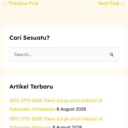
←
Previous Post
Next Post
→
Cari Sesuatu?
S
e
a
r
Artikel Terbaru
c
h
0812-1773-9286, Panel Surya untuk Industri di
f
Kabupaten Pamekasan
8 August 2026
o
0812-1773-9286, Panel Surya untuk Industri di
r
Kabupaten Pasuruan
8 August 2026