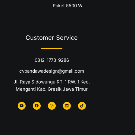
Paket 5500 W
Customer Service
0812-1773-9286
cvpandawadesign@gmail.com
Jl. Raya Sidowungu RT. 1 RW. 1 Kec.
Menganti Kab. Gresik Jawa Timur
Y
F
I
L
T
o
a
n
i
i
u
c
s
n
k
t
e
t
k
t
u
b
a
e
o
b
o
g
d
k
e
o
r
i
k
a
n
m