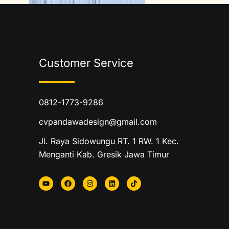
Customer Service
0812-1773-9286
cvpandawadesign@gmail.com
Jl. Raya Sidowungu RT. 1 RW. 1 Kec.
Menganti Kab. Gresik Jawa Timur
Y
F
I
L
T
o
a
n
i
i
u
c
s
n
k
t
e
t
k
t
u
b
a
e
o
b
o
g
d
k
e
o
r
i
k
a
n
m