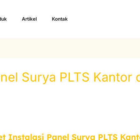
duk
Artikel
Kontak
Panel Surya PLTS Kantor
et Instalasi Panel Surya PLTS Kan