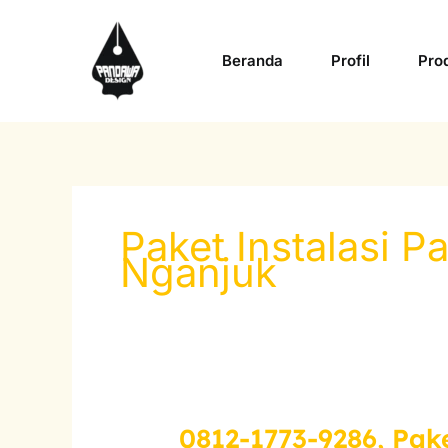
Skip
to
Beranda
Profil
Pro
content
Paket Instalasi 
Nganjuk
0812-1773-9286, Pak
0812-