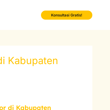
Konsultasi Gratis!
 di Kabupaten
tor di Kabupaten