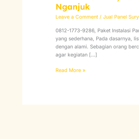
1773-
Nganjuk
9286,
Leave a Comment
/
Jual Panel Sur
Paket
Instalasi
0812-1773-9286, Paket Instalasi P
Panel
yang sederhana, Pada dasarnya, list
Surya
dengan alami. Sebagian orang berce
PLTS
agar kegiatan […]
Kantor
di
Read More »
Kabupaten
Nganjuk