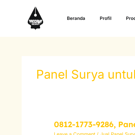
Skip
to
Beranda
Profil
Pro
content
Panel Surya unt
0812-1773-9286, Pan
0812-
1773-
Leave a Comment
/
Jual Panel Sur