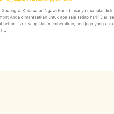
k Gedung di Kabupaten Ngawi Kami biasanya memulai disku
empat Anda dimanfaatkan untuk apa saja setiap hari? Dari s
al beban listrik yang kian memberatkan, ada juga yang cuk
k […]