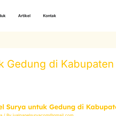
duk
Artikel
Kontak
uk Gedung di Kabupaten
el Surya untuk Gedung di Kabupa
ya
/ By
jualpanelsuryacom@gmail.com