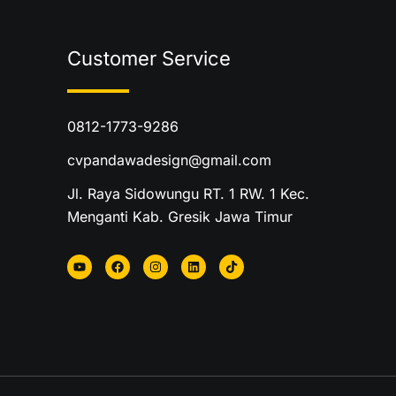
Customer Service
0812-1773-9286
cvpandawadesign@gmail.com
Jl. Raya Sidowungu RT. 1 RW. 1 Kec.
Menganti Kab. Gresik Jawa Timur
Y
F
I
L
T
o
a
n
i
i
u
c
s
n
k
t
e
t
k
t
u
b
a
e
o
b
o
g
d
k
e
o
r
i
k
a
n
m