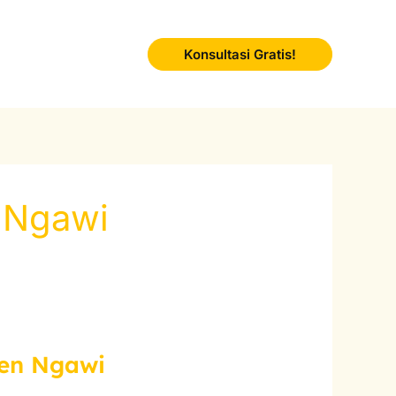
Konsultasi Gratis!
 Ngawi
ten Ngawi