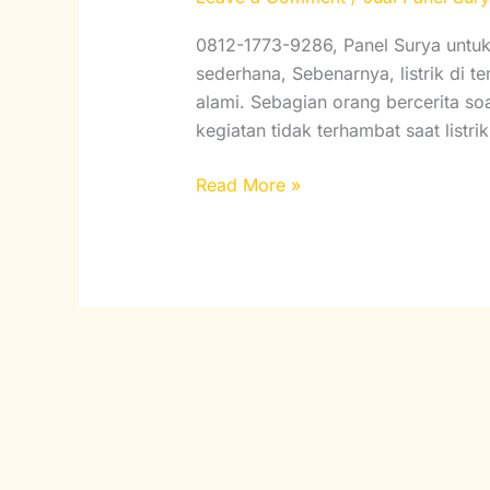
9286,
Panel
0812-1773-9286, Panel Surya untu
Surya
sederhana, Sebenarnya, listrik di t
untuk
alami. Sebagian orang bercerita so
Gedung
kegiatan tidak terhambat saat listri
di
Read More »
Kabupaten
Ngawi