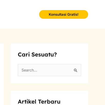
Konsultasi Gratis!
Cari Sesuatu?
S
e
a
r
Artikel Terbaru
c