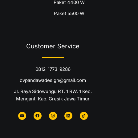
Paket 4400 W
Paket 5500 W
Customer Service
0812-1773-9286
cvpandawadesign@gmail.com
Jl. Raya Sidowungu RT. 1 RW. 1 Kec.
Menganti Kab. Gresik Jawa Timur
Y
F
I
L
T
o
a
n
i
i
u
c
s
n
k
t
e
t
k
t
u
b
a
e
o
b
o
g
d
k
e
o
r
i
k
a
n
m