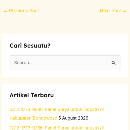
←
Previous Post
Next Post
→
Cari Sesuatu?
S
e
a
r
Artikel Terbaru
c
h
0812-1773-9286, Panel Surya untuk Industri di
f
Kabupaten Bondowoso
5 August 2026
o
0812-1773-9286, Panel Surya untuk Industri di